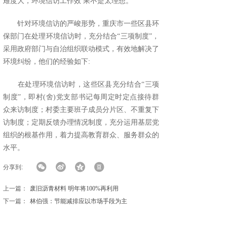
难度大，环境信访工作效 果不是太理想。
针对环境信访的严峻形势，重庆市一些区县环
保部门在处理环境信访时，充分结合“三项制度”，
采用政府部门与自治组织联动模式，有效地解决了
环境纠纷，他们的经验如下:
在处理环境信访时，这些区县充分结合“三项
制度”，即村(舍)党支部书记每周定时定点接待群
众来访制度；村委主要班子成员分片区、不重复下
访制度；定期反馈办理情况制度，充分运用基层党
组织的根基作用，着力提高教育群众、服务群众的
水平。
分享到:
上一篇：
废旧沥青材料 明年将100%再利用
下一篇：
林伯强：节能减排应以市场手段为主