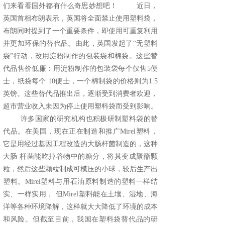
们来看看国外都有什么奇思妙想吧！ 近日，
英国首相布朗表示，英国将全面禁止使用塑料袋，
布朗同时提到了一个重要条件，即使用可重复利用
并更加环保的替代品。由此，英国发起了“无塑料
袋”行动，改用淀粉制作的包装袋和棉袋。这些替
代品售价低廉：用淀粉制作的包装袋每个仅售5便
士，纸袋每个 10便士，一个棉制袋的价格则为1.5
英镑。这些替代品推出后，逐渐受到消费者欢迎，
超市营业收入未因为停止使用塑料袋而受到影响。
许多国家的研究机构也积极研制塑料袋的替
代品。在美国，现在正在制造和推广Mirel塑料，
它是用经过基因工程改造的大肠杆菌制造的，这种
大肠 杆菌能吃掉谷物中的糖分，将其变成聚酯颗
粒，然后这些颗粒制成可模压的小球，较后生产出
塑料。Mirel塑料与用石油原料制造的塑料一样结
实、一样实用， 但Mirel塑料能在土壤、湿地、海
洋等各种环境降解，这样就大大降低了环境的成本
和风险。但截至目前，我国在塑料袋替代品的研