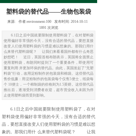
塑料袋的替代品——生物包装袋
来源:
作者:
environment-100
发布时间:
2014-10-11
1891
次浏览
6.1日之后中国就要限制使用塑料袋了，在对塑料袋
使用偏好非常强的今天，没有合适的替代品，要想直接
改变人们使用塑料袋的习惯是难以想象的。那我们用什
么来替代塑料袋呢？ 让我们来看看国外都有什么奇思
妙想吧！ 近日，英国首相布朗表示，英国将全面禁止
使用塑料袋，布朗同时提到了一个重要条件，即使用可
重复利用 并更加环保的替代品。由此，英国发起了“无塑
料袋”行动，改用淀粉制作的包装袋和棉袋。这些替代品
售价低廉：用淀粉制作的包装袋每个仅售5便士，纸袋每
个 10便士，一个棉制袋的价格则为1.5英镑。这些替代品
推出后，逐渐受到消费者欢迎，超市营业收入未因为停
止使用塑料袋而受到影响。
6.1日之后中国就要限制使用塑料袋了，在对
塑料袋使用偏好非常强的今天，没有合适的替代
品，要想直接改变人们使用塑料袋的习惯是难以想
象的。那我们用什 么来替代塑料袋呢？ 让我