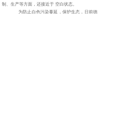
制、生产等方面，还接近于 空白状态。
为防止白色污染蔓延，保护生态，日前德
国卡塞尔市率先推出可降解生物包装盒袋。从货架
上看，饼干、面包、蔬菜的包装与普通包装并无差
异，但其包装袋、盒均采用玉米或土豆淀粉制成，
受到顾客欢迎。
分享到:
上一篇：
太空垃圾与日俱增 科学家提出“怪招”清垃圾
下一篇：
废渣变优质水泥中国发明“凝石”技术
公司地址：阳江市江城区金山大道4400号
联系电话：19903066626
传真号码：0662-6883886